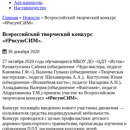
Арт-каникулы
Наставничество
Главная
»
Новости
»
Всероссийский творческий конкурс
«#РисуюСИМ».
Всероссийский творческий конкурс
«#РисуюСИМ».
30 декабря 2020
27 октября 2020 года обучающиеся МБОУ ДО «ЦДТ «Исток»
Рахматуллина Сабина (объединение «Чудо-мастера, педагог
Каюмова Г.Ф.»), Валиева Гульназ (объединение «Творческая
мастерская», педагог Шихамирова А.А.), Костусенко Юлия
(объединение «Волшебная кисть», педагог Насырова А.Н.),
Ахмадьянова Валерия (объединение «Фантазия», педагог
Абдрахманова Т.М.) приняли участие во Всероссийском
творческом конкурсе
«#РисуюСИМ».
Конкурс посвящён введению нового участника движения —
пользователя средства индивидуальной мобильности.
Конкурс проводился с целью профилактики детского
дорожно-транспортного травматизма, пропаганды изучения и
соблюдения ПДД, расширения кругозора детей.