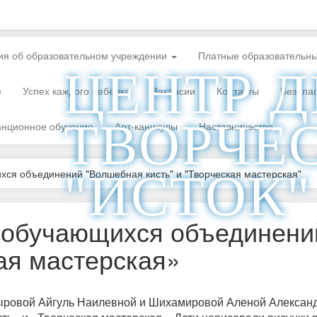
ия об образовательном учреждении
Платные образовательны
ЦЕНТР 
я
Успех каждого ребёнка
Вакансии
Контакты
Безопа
ТВОРЧЕ
анционное обучение
Арт-каникулы
Наставничество
"ИСТОК"
хся объединений "Волшебная кисть" и "Творческая мастерская"
в обучающихся объединен
ая мастерская»
сыровой Айгуль Наилевной и Шихамировой Аленой Алексан