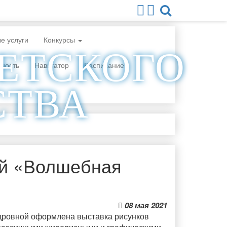
е услуги
Конкурсы
ДЕТСКОГО
сность
Навигатор
Расписание
СТВА
ий «Волшебная
08 мая 2021
дровной оформлена выставка рисунков