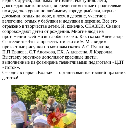
верных друзей, любимых питомцев. Наступило лето,
долгожданные каникулы, впереди совместные с родителями
походы, экскурсии по любимому городу, рыбалка, игры с
друзьями, отдых на море, в лесу, в деревне, участие в
велогонке, отдых у бабушки и дедушки в деревне. Всё это
отражено в творчестве детей. И, конечно, СКАЗКИ. Сказки
сопровождают детей от рождения. Многие люди на
протяжении всей жизни любят сказки. Как сказал Александр
Сергеевич: «Что за прелесть эти сказки!». Мы видим
прелестные рисунки по мотивам сказок А.С.Пушкина,
П.П.Ершова, С.Т.Аксакова, Г.Х. Андерсена, Л.Кэрролла.
Выставку рисунков дополняют красивые цветы,
выполненные из фоамирана талантливыми педагогами «ЦДТ
«Исток».
Сегодня в парке «Волна» — организован настоящий праздник
детства!