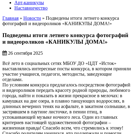
Арт-каникулы
Наставничество
Главная
»
Новости
»
Подведены итоги летнего конкурса
фотографий и видеороликов «КАНИКУЛЫ ДОМА!»
Подведены итоги летнего конкурса фотографий
и видеороликов «КАНИКУЛЫ ДОМА!»
26 сентября 2025
Всё лето в социальных сетях МБОУ ДО «ЦДТ «Исток»
выставлялись интересные посты конкурса, в котором приняли
участие учащиеся, педагоги, методисты, заведующие
отделами.
По условиям конкурса предлагалось посредством фотографий
и видеороликов передать красоту родной природы, любимого
города, найти и показать в жизни прекрасное в мелочах: в
камушках на дне озера, в плавно танцующих водорослях, в
длинных вечерних тенях на асфальте, в закатном солнышке, в
застрявшем в паутине листочке, в пении птиц, в
успокаивающей музыке ночного леса. Один из главных
критериев настоящей художественной фотографии –
жизненная правда! Спасибо всем, что стремились к этому!
Спасибо родителям учащихся, что поддержали и помогли