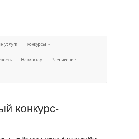
е услуги
Конкурсы
сность
Навигатор
Расписание
й конкурс-
а стали Институт развития образования РБ и