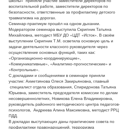
школы» приняли участие заместители директоров по
воспитательной работе, заместители директоров по
безопасности, ответственные за профилактику детского
травматизма на дорогах.
Семинар-практикум прошёл на одном дыхании.
Модератором семинара выступила Скрипник Татьяна
Михайловна, методист МБУ ДО «ЦДТ «Исток». В своём
выступлении Скрипник Т.М. осветила основную цель и
задачи деятельности классного руководителя через
осуществление основных функций, таких как:
«Организационно-координирующие»,
«Коммуникативные», «Аналитико-прогностические» и
«Контрольные».
С докладами и сообщениями в семинаре приняли
участие: Ахметзянова Олеся Закирьяновна, главный
специалист отдела образования, Спиридонова Татьяна
Юрьевна, заместитель председателя комиссии по делам
несовершеннолетних, Новикова Елена Владимировна,
руководитель районного методического центра педагогов-
психологов, Андреева Алина Максимовна, методист РРЦ
ПДД.
В докладах выступающих даны практические совета по
профилактики правонарушений, терроризма