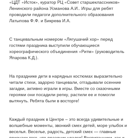
«ЦДТ «Исток», куратор РЦ «Совет старшеклассников»
Ленинского района Усманова А.И.. Игры для ребят
проводили педагоги дополнительного образования
Латыпова Ф.Ф. и Бикрева И.А.
С танцевальным номером «Лягушачий хор» перед
гостями праздника выступили обучающиеся
хореографического объединения «Ритм» (руководитель
Япарова К.Д.).
На празднике дети в нарядных костюмах выразительно
читали стихи, задорно танцевали, отгадывали осенние
загадки, активно играли в игры. Вместе со сказочными
героями они посадили репку, растили ее и помогли
вытянуть. Ребята были в восторге!
Каждый праздник в Центре – это всегда удивительные и
волшебные моменты, звонкий смех детей, море улыбок и
веселья. Веселье, радость, детский смех — главные
признаки того, что праздник удался! Воспитанники, как и